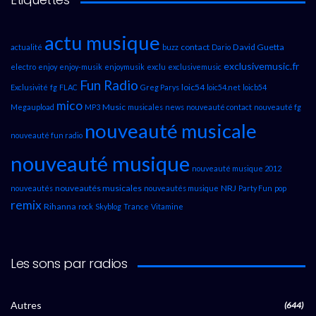
actu musique
contact
David Guetta
actualité
buzz
Dario
exclusivemusic.fr
electro
enjoy
enjoy-musik
enjoymusik
exclu
exclusivemusic
Fun Radio
loic54
Exclusivité
fg
FLAC
Greg Parys
loic54.net
loicb54
mico
Music
Megaupload
MP3
musicales
news
nouveauté contact
nouveauté fg
nouveauté musicale
nouveauté fun radio
nouveauté musique
nouveauté musique 2012
nouveautés musicales
NRJ
nouveautés
nouveautés musique
Party Fun
pop
remix
Rihanna
rock
Skyblog
Trance
Vitamine
Les sons par radios
Autres
(644)