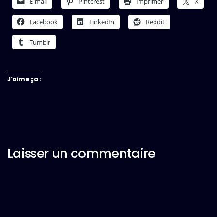
E-mail
Pinterest
Imprimer
X
Facebook
LinkedIn
Reddit
Tumblr
J’aime ça :
Laisser un commentaire