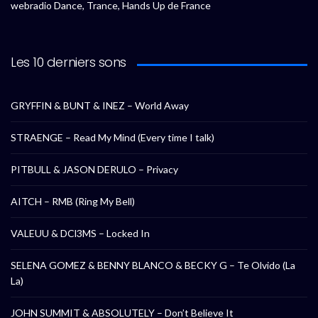
webradio Dance, Trance, Hands Up de France
Les 10 derniers sons
GRYFFIN & BUNT & INEZ – World Away
STRAENGE – Read My Mind (Every time I talk)
PITBULL & JASON DERULO – Privacy
AITCH – RMB (Ring My Bell)
VALEUU & DCl3MS – Locked In
SELENA GOMEZ & BENNY BLANCO & BECKY G – Te Olvido (La
La)
JOHN SUMMIT & ABSOLUTELY – Don’t Believe It