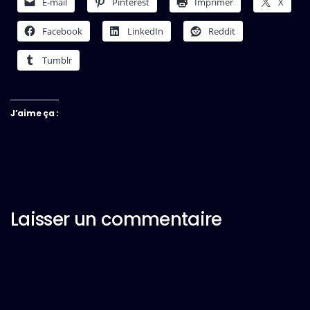
E-mail
Pinterest
Imprimer
X
Facebook
LinkedIn
Reddit
Tumblr
J’aime ça :
Laisser un commentaire