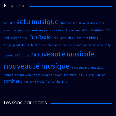
Étiquettes
actu musique
contact
David Guetta
actualité
buzz
Dario
exclusivemusic.fr
electro
enjoy
enjoy-musik
enjoymusik
exclu
exclusivemusic
Fun Radio
loic54
Exclusivité
fg
FLAC
Greg Parys
loic54.net
loicb54
mico
Music
Megaupload
MP3
musicales
news
nouveauté contact
nouveauté fg
nouveauté musicale
nouveauté fun radio
nouveauté musique
nouveauté musique 2012
nouveautés musicales
NRJ
nouveautés
nouveautés musique
Party Fun
pop
remix
Rihanna
rock
Skyblog
Trance
Vitamine
Les sons par radios