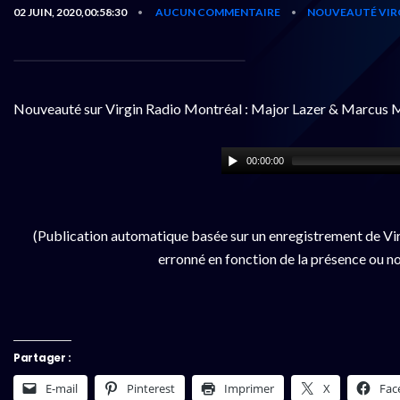
02 JUIN, 2020,00:58:30
AUCUN COMMENTAIRE
NOUVEAUTÉ VIR
•
•
Nouveauté sur Virgin Radio Montréal : Major Lazer & Marcus
00:00:00
(Publication automatique basée sur un enregistrement de Vir
erronné en fonction de la présence ou no
Partager :
E-mail
Pinterest
Imprimer
X
Fac