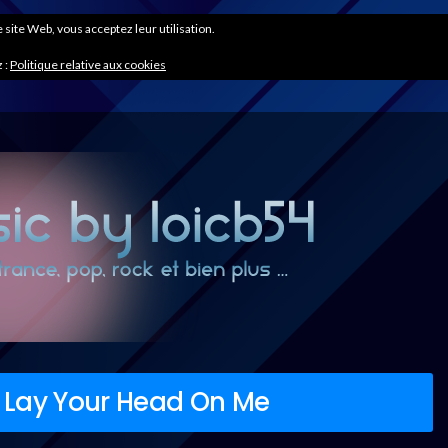
ce site Web, vous acceptez leur utilisation.
 :
Politique relative aux cookies
 Lay Your Head On Me