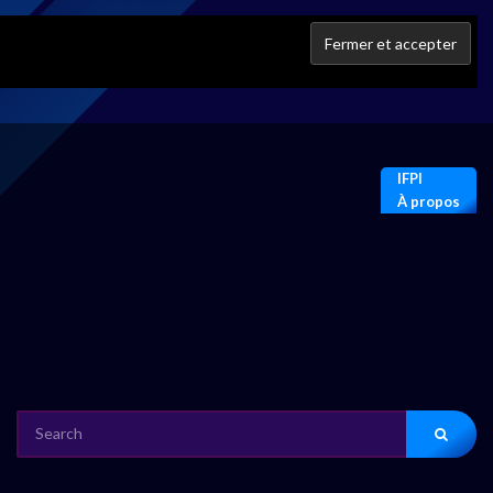
IFPI
À propos
SEARCH
FOR: