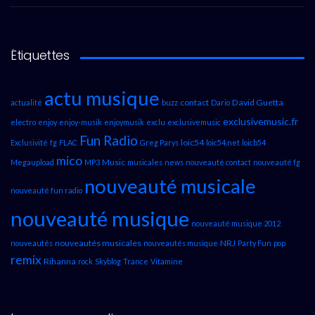
Étiquettes
actu musique
contact
David Guetta
actualité
buzz
Dario
exclusivemusic.fr
electro
enjoy
enjoy-musik
enjoymusik
exclu
exclusivemusic
Fun Radio
loic54
Exclusivité
fg
FLAC
Greg Parys
loic54.net
loicb54
mico
Music
Megaupload
MP3
musicales
news
nouveauté contact
nouveauté fg
nouveauté musicale
nouveauté fun radio
nouveauté musique
nouveauté musique 2012
nouveautés musicales
NRJ
nouveautés
nouveautés musique
Party Fun
pop
remix
Rihanna
rock
Skyblog
Trance
Vitamine