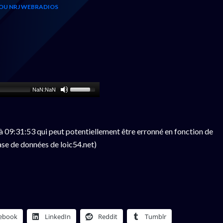
OU NRJ WEBRADIOS
NaN:NaN
 09:31:53 qui peut potentiellement être erronné en fonction de
ase de données de loic54.net)
ebook
LinkedIn
Reddit
Tumblr