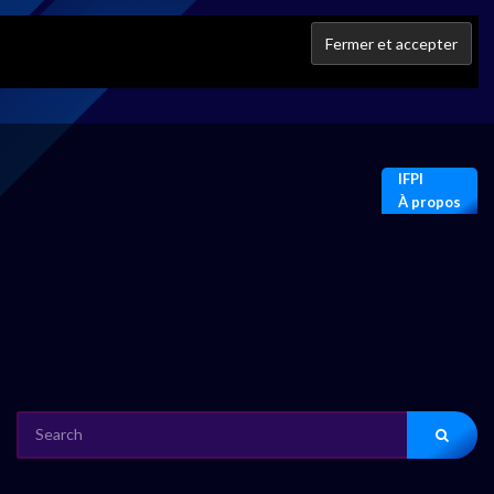
IFPI
À propos
SEARCH
FOR: