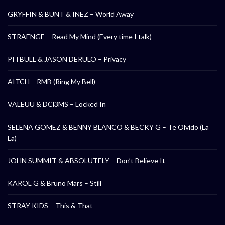
GRYFFIN & BUNT & INEZ – World Away
STRAENGE – Read My Mind (Every time I talk)
PITBULL & JASON DERULO – Privacy
AITCH – RMB (Ring My Bell)
VALEUU & DCl3MS – Locked In
SELENA GOMEZ & BENNY BLANCO & BECKY G – Te Olvido (La
La)
JOHN SUMMIT & ABSOLUTELY – Don’t Believe It
KAROL G & Bruno Mars – Still
STRAY KIDS – This & That