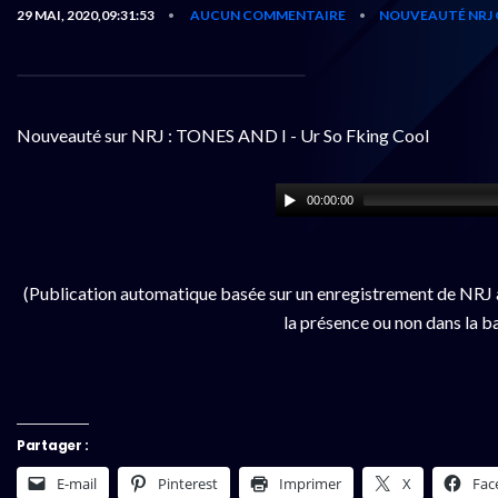
29 MAI, 2020,09:31:53
AUCUN COMMENTAIRE
NOUVEAUTÉ NRJ 
•
•
Nouveauté sur NRJ : TONES AND I - Ur So Fking Cool
00:00:00
(Publication automatique basée sur un enregistrement de NRJ à
la présence ou non dans la b
Partager :
E-mail
Pinterest
Imprimer
X
Fac