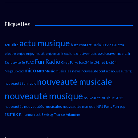
Étiquettes
actu musique
contact
David Guetta
actualité
buzz
Dario
exclusivemusic.fr
electro
enjoy
enjoy-musik
enjoymusik
exclu
exclusivemusic
Fun Radio
loic54
Exclusivité
fg
FLAC
Greg Parys
loic54.net
loicb54
mico
Music
Megaupload
MP3
musicales
news
nouveauté contact
nouveauté fg
nouveauté musicale
nouveauté fun radio
nouveauté musique
nouveauté musique 2012
nouveautés musicales
NRJ
nouveautés
nouveautés musique
Party Fun
pop
remix
Rihanna
rock
Skyblog
Trance
Vitamine