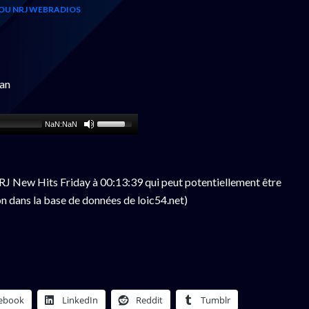
OU NRJ WEBRADIOS
an
NaN:NaN
J New Hits Friday à 00:13:39 qui peut potentiellement être
n dans la base de données de loic54.net)
ebook
LinkedIn
Reddit
Tumblr