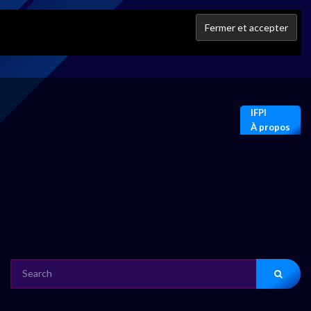
IFPI
À propos
SEARCH
FOR: