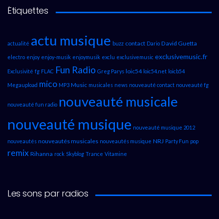
Étiquettes
actu musique
contact
David Guetta
actualité
buzz
Dario
exclusivemusic.fr
electro
enjoy
enjoy-musik
enjoymusik
exclu
exclusivemusic
Fun Radio
loic54
Exclusivité
fg
FLAC
Greg Parys
loic54.net
loicb54
mico
Music
Megaupload
MP3
musicales
news
nouveauté contact
nouveauté fg
nouveauté musicale
nouveauté fun radio
nouveauté musique
nouveauté musique 2012
nouveautés musicales
NRJ
nouveautés
nouveautés musique
Party Fun
pop
remix
Rihanna
rock
Skyblog
Trance
Vitamine
Les sons par radios