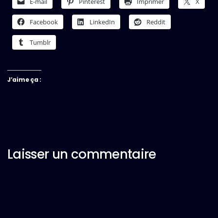
E-mail
Pinterest
Imprimer
X
Facebook
LinkedIn
Reddit
Tumblr
J’aime ça :
Laisser un commentaire