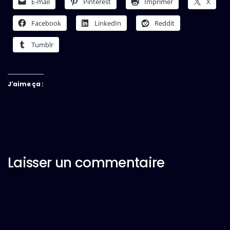
E-mail
Pinterest
Imprimer
X
Facebook
LinkedIn
Reddit
Tumblr
J’aime ça :
Laisser un commentaire