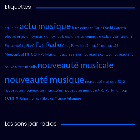
Étiquettes
actu musique
contact
David Guetta
actualité
buzz
Dario
exclusivemusic.fr
electro
enjoy
enjoy-musik
enjoymusik
exclu
exclusivemusic
Fun Radio
loic54
Exclusivité
fg
FLAC
Greg Parys
loic54.net
loicb54
mico
Music
Megaupload
MP3
musicales
news
nouveauté contact
nouveauté fg
nouveauté musicale
nouveauté fun radio
nouveauté musique
nouveauté musique 2012
nouveautés musicales
NRJ
nouveautés
nouveautés musique
Party Fun
pop
remix
Rihanna
rock
Skyblog
Trance
Vitamine
Les sons par radios