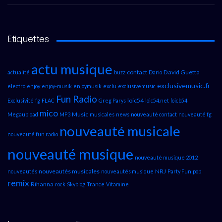
Étiquettes
actu musique
contact
David Guetta
actualité
buzz
Dario
exclusivemusic.fr
electro
enjoy
enjoy-musik
enjoymusik
exclu
exclusivemusic
Fun Radio
loic54
Exclusivité
fg
FLAC
Greg Parys
loic54.net
loicb54
mico
Music
Megaupload
MP3
musicales
news
nouveauté contact
nouveauté fg
nouveauté musicale
nouveauté fun radio
nouveauté musique
nouveauté musique 2012
nouveautés musicales
NRJ
nouveautés
nouveautés musique
Party Fun
pop
remix
Rihanna
rock
Skyblog
Trance
Vitamine