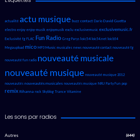
actu musique
contact
David Guetta
actualité
buzz
Dario
exclusivemusic.fr
electro
enjoy
enjoy-musik
enjoymusik
exclu
exclusivemusic
Fun Radio
loic54
Exclusivité
fg
FLAC
Greg Parys
loic54.net
loicb54
mico
Music
Megaupload
MP3
musicales
news
nouveauté contact
nouveauté fg
nouveauté musicale
nouveauté fun radio
nouveauté musique
nouveauté musique 2012
nouveautés musicales
NRJ
nouveautés
nouveautés musique
Party Fun
pop
remix
Rihanna
rock
Skyblog
Trance
Vitamine
Les sons par radios
Autres
(644)