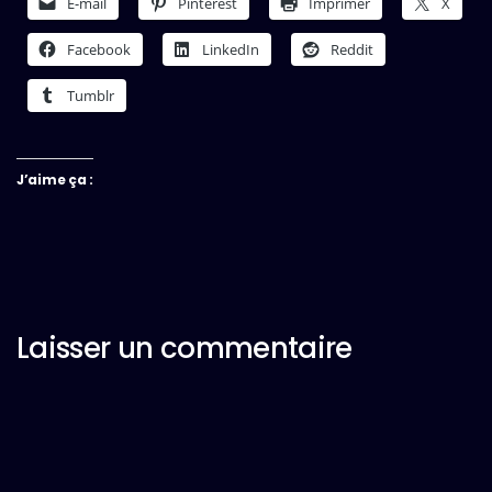
E-mail
Pinterest
Imprimer
X
Facebook
LinkedIn
Reddit
Tumblr
J’aime ça :
Laisser un commentaire