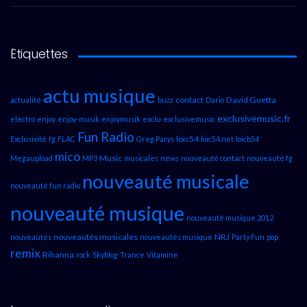
Étiquettes
actu musique
contact
David Guetta
actualité
buzz
Dario
exclusivemusic.fr
electro
enjoy
enjoy-musik
enjoymusik
exclu
exclusivemusic
Fun Radio
loic54
Exclusivité
fg
FLAC
Greg Parys
loic54.net
loicb54
mico
Music
Megaupload
MP3
musicales
news
nouveauté contact
nouveauté fg
nouveauté musicale
nouveauté fun radio
nouveauté musique
nouveauté musique 2012
nouveautés musicales
NRJ
nouveautés
nouveautés musique
Party Fun
pop
remix
Rihanna
rock
Skyblog
Trance
Vitamine