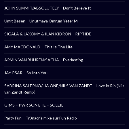
JOHN SUMMIT/ABSOLUTELY – Don’t Believe It
Umit Besen – Unutmaya Omrum Yeter Mi
SIGALA & JAXOMY & ILAN KIDRON – RIPTIDE
AMY MACDONALD – This Is The Life
ARMIN VAN BUUREN/SACHA – Everlasting
JAY PSAR – So Into You
SABRINA SALERNO/LIA ONE/NILS VAN ZANDT – Love in Rio (Nils
van Zandt Remix)
GIMS – PWR SON ETE – SOLEIL
Party Fun – Tr3nacria mixe sur Fun Radio