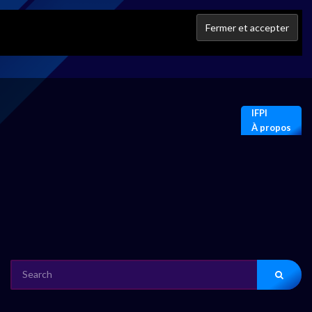
IFPI
À propos
SEARCH
FOR: