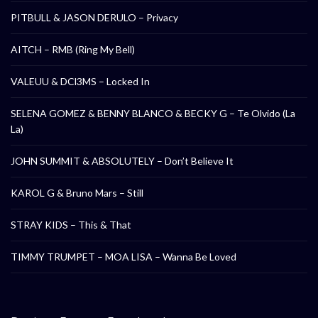
PITBULL & JASON DERULO – Privacy
AITCH – RMB (Ring My Bell)
VALEUU & DCl3MS – Locked In
SELENA GOMEZ & BENNY BLANCO & BECKY G – Te Olvido (La
La)
JOHN SUMMIT & ABSOLUTELY – Don’t Believe It
KAROL G & Bruno Mars – Still
STRAY KIDS – This & That
TIMMY TRUMPET – MOA LISA – Wanna Be Loved