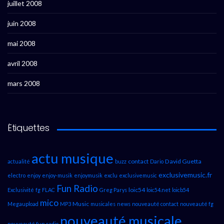
juillet 2008
juin 2008
mai 2008
avril 2008
mars 2008
Étiquettes
actu musique
contact
David Guetta
actualité
buzz
Dario
exclusivemusic.fr
electro
enjoy
enjoy-musik
enjoymusik
exclu
exclusivemusic
Fun Radio
loic54
Exclusivité
fg
FLAC
Greg Parys
loic54.net
loicb54
mico
Music
Megaupload
MP3
musicales
news
nouveauté contact
nouveauté fg
nouveauté musicale
nouveauté fun radio