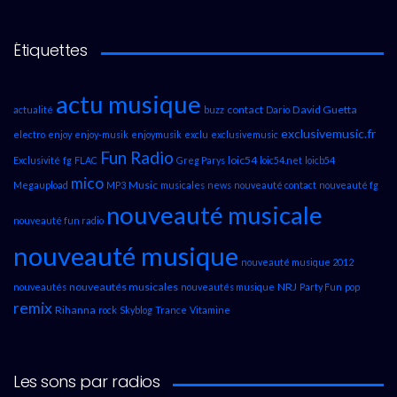
Étiquettes
actu musique
contact
David Guetta
actualité
buzz
Dario
exclusivemusic.fr
electro
enjoy
enjoy-musik
enjoymusik
exclu
exclusivemusic
Fun Radio
loic54
Exclusivité
fg
FLAC
Greg Parys
loic54.net
loicb54
mico
Music
Megaupload
MP3
musicales
news
nouveauté contact
nouveauté fg
nouveauté musicale
nouveauté fun radio
nouveauté musique
nouveauté musique 2012
nouveautés musicales
NRJ
nouveautés
nouveautés musique
Party Fun
pop
remix
Rihanna
rock
Skyblog
Trance
Vitamine
Les sons par radios