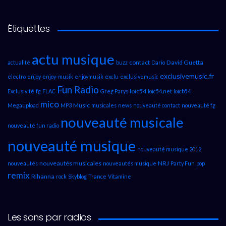
Étiquettes
actu musique
contact
David Guetta
actualité
buzz
Dario
exclusivemusic.fr
electro
enjoy
enjoy-musik
enjoymusik
exclu
exclusivemusic
Fun Radio
loic54
Exclusivité
fg
FLAC
Greg Parys
loic54.net
loicb54
mico
Music
Megaupload
MP3
musicales
news
nouveauté contact
nouveauté fg
nouveauté musicale
nouveauté fun radio
nouveauté musique
nouveauté musique 2012
nouveautés musicales
NRJ
nouveautés
nouveautés musique
Party Fun
pop
remix
Rihanna
rock
Skyblog
Trance
Vitamine
Les sons par radios