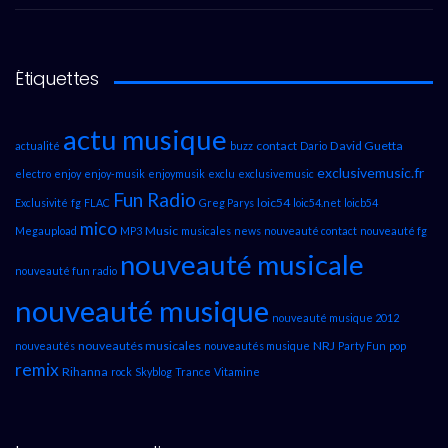
Étiquettes
actu musique
contact
David Guetta
actualité
buzz
Dario
exclusivemusic.fr
electro
enjoy
enjoy-musik
enjoymusik
exclu
exclusivemusic
Fun Radio
loic54
Exclusivité
fg
FLAC
Greg Parys
loic54.net
loicb54
mico
Music
Megaupload
MP3
musicales
news
nouveauté contact
nouveauté fg
nouveauté musicale
nouveauté fun radio
nouveauté musique
nouveauté musique 2012
nouveautés musicales
NRJ
nouveautés
nouveautés musique
Party Fun
pop
remix
Rihanna
rock
Skyblog
Trance
Vitamine