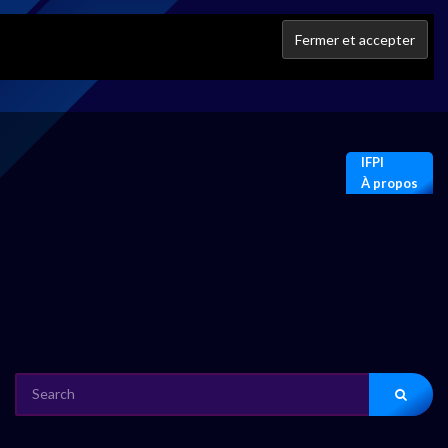
IFPI
À propos
SEARCH
FOR: