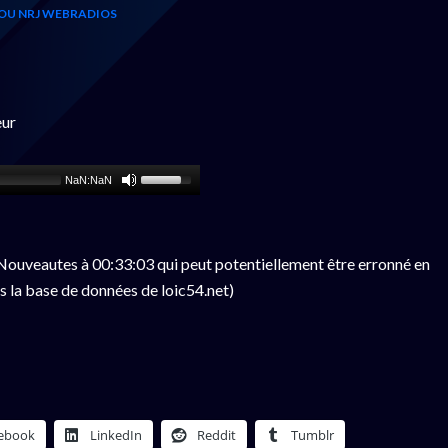
OU NRJ WEBRADIOS
eur
NaN:NaN
ouveautes à 00:33:03 qui peut potentiellement être erronné en
s la base de données de loic54.net)
ebook
LinkedIn
Reddit
Tumblr