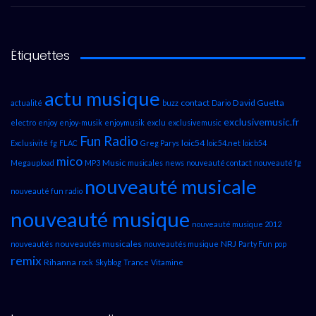
Étiquettes
actu musique
contact
David Guetta
actualité
buzz
Dario
exclusivemusic.fr
electro
enjoy
enjoy-musik
enjoymusik
exclu
exclusivemusic
Fun Radio
loic54
Exclusivité
fg
FLAC
Greg Parys
loic54.net
loicb54
mico
Music
Megaupload
MP3
musicales
news
nouveauté contact
nouveauté fg
nouveauté musicale
nouveauté fun radio
nouveauté musique
nouveauté musique 2012
nouveautés musicales
NRJ
nouveautés
nouveautés musique
Party Fun
pop
remix
Rihanna
rock
Skyblog
Trance
Vitamine