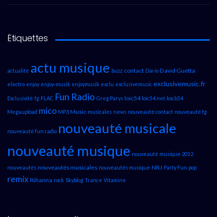
Étiquettes
actu musique
contact
David Guetta
actualité
buzz
Dario
exclusivemusic.fr
electro
enjoy
enjoy-musik
enjoymusik
exclu
exclusivemusic
Fun Radio
loic54
Exclusivité
fg
FLAC
Greg Parys
loic54.net
loicb54
mico
Music
Megaupload
MP3
musicales
news
nouveauté contact
nouveauté fg
nouveauté musicale
nouveauté fun radio
nouveauté musique
nouveauté musique 2012
nouveautés musicales
NRJ
nouveautés
nouveautés musique
Party Fun
pop
remix
Rihanna
rock
Skyblog
Trance
Vitamine