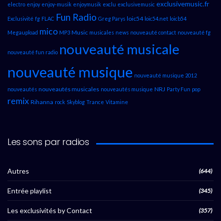
exclusivemusic.fr
electro
enjoy
enjoy-musik
enjoymusik
exclu
exclusivemusic
Fun Radio
loic54
Exclusivité
fg
FLAC
Greg Parys
loic54.net
loicb54
mico
Music
Megaupload
MP3
musicales
news
nouveauté contact
nouveauté fg
nouveauté musicale
nouveauté fun radio
nouveauté musique
nouveauté musique 2012
nouveautés musicales
NRJ
nouveautés
nouveautés musique
Party Fun
pop
remix
Rihanna
rock
Skyblog
Trance
Vitamine
Les sons par radios
Autres
(644)
Entrée playlist
(345)
Les exclusivités by Contact
(357)