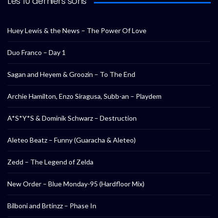
Les 10 derniers sons
Huey Lewis & the News – The Power Of Love
Duo Franco – Day 1
Sagan and Heyem & Groozin – To The End
Archie Hamilton, Enzo Siragusa, Subb-an – Playdem
A*S*Y*S & Dominik Schwarz – Destruction
Aleteo Beatz – Funny (Guaracha & Aleteo)
Zedd – The Legend of Zelda
New Order – Blue Monday-95 (Hardfloor Mix)
Bilboni and Brtinzz – Phase In