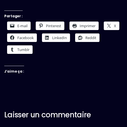
Partager :
E-mail
Pinterest
Imprimer
X
Facebook
LinkedIn
Reddit
Tumblr
J’aime ça :
Laisser un commentaire