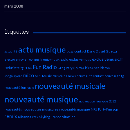
mars 2008
Étiquettes
actu musique
contact
David Guetta
actualité
buzz
Dario
exclusivemusic.fr
electro
enjoy
enjoy-musik
enjoymusik
exclu
exclusivemusic
Fun Radio
loic54
Exclusivité
fg
FLAC
Greg Parys
loic54.net
loicb54
mico
Music
Megaupload
MP3
musicales
news
nouveauté contact
nouveauté fg
nouveauté musicale
nouveauté fun radio
nouveauté musique
nouveauté musique 2012
nouveautés musicales
NRJ
nouveautés
nouveautés musique
Party Fun
pop
remix
Rihanna
rock
Skyblog
Trance
Vitamine