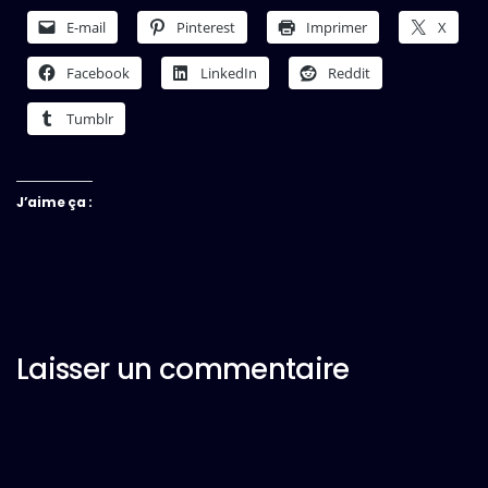
E-mail
Pinterest
Imprimer
X
Facebook
LinkedIn
Reddit
Tumblr
J’aime ça :
Laisser un commentaire