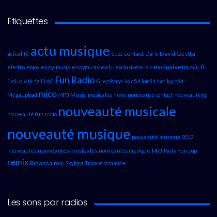
Étiquettes
actu musique
contact
David Guetta
actualité
buzz
Dario
exclusivemusic.fr
electro
enjoy
enjoy-musik
enjoymusik
exclu
exclusivemusic
Fun Radio
loic54
Exclusivité
fg
FLAC
Greg Parys
loic54.net
loicb54
mico
Music
Megaupload
MP3
musicales
news
nouveauté contact
nouveauté fg
nouveauté musicale
nouveauté fun radio
nouveauté musique
nouveauté musique 2012
nouveautés musicales
NRJ
nouveautés
nouveautés musique
Party Fun
pop
remix
Rihanna
rock
Skyblog
Trance
Vitamine
Les sons par radios