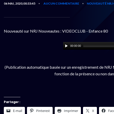
06 MAI, 2020,00:33:45
AUCUN COMMENTAIRE
NOUVEAUTÉ NRJ 
•
•
Nouveauté sur NRJ Nouveautes : VIDEOCLUB - Enfance 80
00:00:00
(Publication automatique basée sur un enregistrement de NRJ N
fonction de la présence ou non dan
Partager :
E-mail
Pinterest
Imprimer
X
Fac