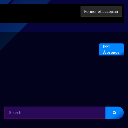
IFPI
À propos
SEARCH
FOR: