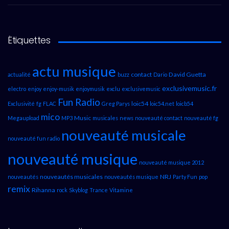
Étiquettes
actu musique
contact
David Guetta
actualité
buzz
Dario
exclusivemusic.fr
electro
enjoy
enjoy-musik
enjoymusik
exclu
exclusivemusic
Fun Radio
loic54
Exclusivité
fg
FLAC
Greg Parys
loic54.net
loicb54
mico
Music
Megaupload
MP3
musicales
news
nouveauté contact
nouveauté fg
nouveauté musicale
nouveauté fun radio
nouveauté musique
nouveauté musique 2012
nouveautés musicales
NRJ
nouveautés
nouveautés musique
Party Fun
pop
remix
Rihanna
rock
Skyblog
Trance
Vitamine