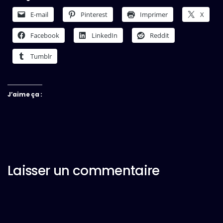
E-mail
Pinterest
Imprimer
X
Facebook
LinkedIn
Reddit
Tumblr
J’aime ça :
Laisser un commentaire