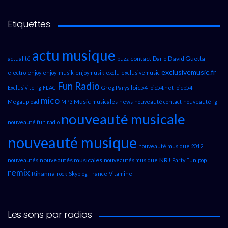
Étiquettes
actu musique
contact
David Guetta
actualité
buzz
Dario
exclusivemusic.fr
electro
enjoy
enjoy-musik
enjoymusik
exclu
exclusivemusic
Fun Radio
loic54
Exclusivité
fg
FLAC
Greg Parys
loic54.net
loicb54
mico
Music
Megaupload
MP3
musicales
news
nouveauté contact
nouveauté fg
nouveauté musicale
nouveauté fun radio
nouveauté musique
nouveauté musique 2012
nouveautés musicales
NRJ
nouveautés
nouveautés musique
Party Fun
pop
remix
Rihanna
rock
Skyblog
Trance
Vitamine
Les sons par radios