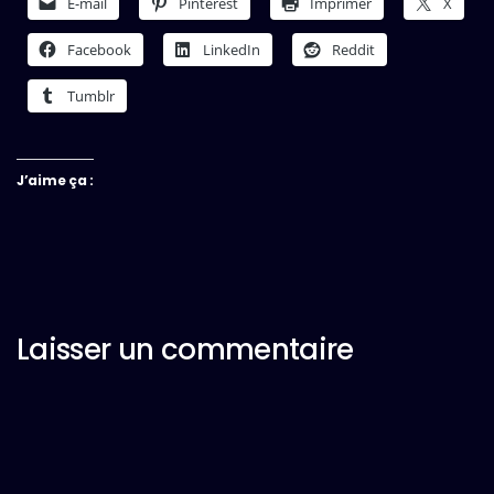
E-mail
Pinterest
Imprimer
X
Facebook
LinkedIn
Reddit
Tumblr
J’aime ça :
Laisser un commentaire