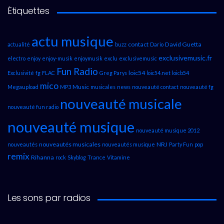
Étiquettes
actu musique
contact
David Guetta
actualité
buzz
Dario
exclusivemusic.fr
electro
enjoy
enjoy-musik
enjoymusik
exclu
exclusivemusic
Fun Radio
loic54
Exclusivité
fg
FLAC
Greg Parys
loic54.net
loicb54
mico
Music
Megaupload
MP3
musicales
news
nouveauté contact
nouveauté fg
nouveauté musicale
nouveauté fun radio
nouveauté musique
nouveauté musique 2012
nouveautés musicales
NRJ
nouveautés
nouveautés musique
Party Fun
pop
remix
Rihanna
rock
Skyblog
Trance
Vitamine
Les sons par radios