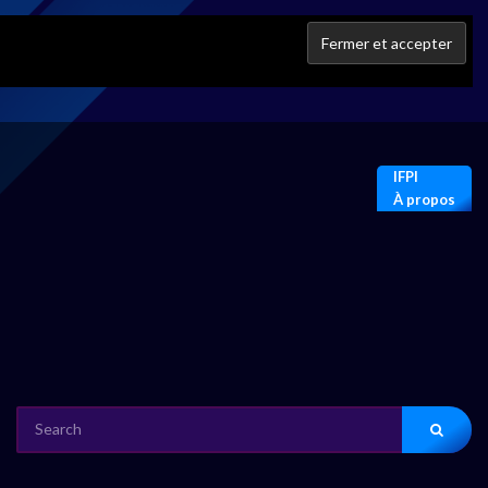
IFPI
À propos
SEARCH
FOR: