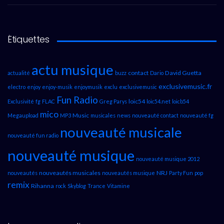
Étiquettes
actu musique
contact
David Guetta
actualité
buzz
Dario
exclusivemusic.fr
electro
enjoy
enjoy-musik
enjoymusik
exclu
exclusivemusic
Fun Radio
loic54
Exclusivité
fg
FLAC
Greg Parys
loic54.net
loicb54
mico
Music
Megaupload
MP3
musicales
news
nouveauté contact
nouveauté fg
nouveauté musicale
nouveauté fun radio
nouveauté musique
nouveauté musique 2012
nouveautés musicales
NRJ
nouveautés
nouveautés musique
Party Fun
pop
remix
Rihanna
rock
Skyblog
Trance
Vitamine