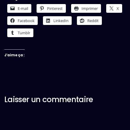
E-mail
Pinterest
Imprimer
X
Facebook
LinkedIn
Reddit
Tumblr
J’aime ça :
Laisser un commentaire