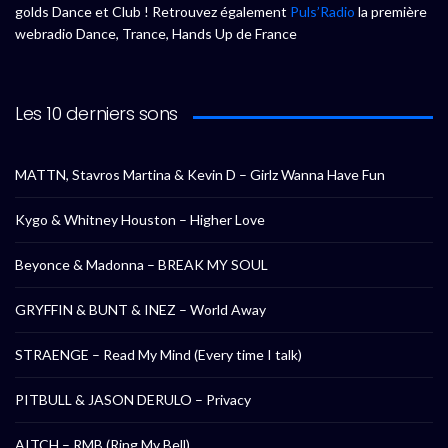
golds Dance et Club ! Retrouvez également
Puls’Radio
la première
webradio Dance, Trance, Hands Up de France
Les 10 derniers sons
MATTN, Stavros Martina & Kevin D – Girlz Wanna Have Fun
Kygo & Whitney Houston – Higher Love
Beyonce & Madonna – BREAK MY SOUL
GRYFFIN & BUNT & INEZ – World Away
STRAENGE – Read My Mind (Every time I talk)
PITBULL & JASON DERULO – Privacy
AITCH – RMB (Ring My Bell)