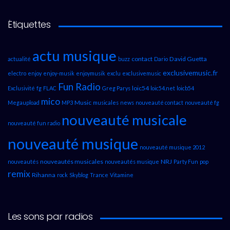
Étiquettes
actu musique
contact
David Guetta
actualité
buzz
Dario
exclusivemusic.fr
electro
enjoy
enjoy-musik
enjoymusik
exclu
exclusivemusic
Fun Radio
loic54
Exclusivité
fg
FLAC
Greg Parys
loic54.net
loicb54
mico
Music
Megaupload
MP3
musicales
news
nouveauté contact
nouveauté fg
nouveauté musicale
nouveauté fun radio
nouveauté musique
nouveauté musique 2012
nouveautés musicales
NRJ
nouveautés
nouveautés musique
Party Fun
pop
remix
Rihanna
rock
Skyblog
Trance
Vitamine
Les sons par radios