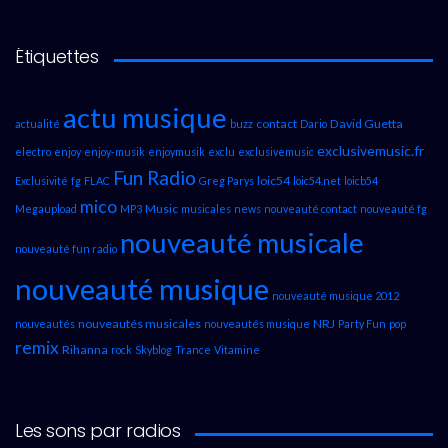
Étiquettes
actu musique
contact
David Guetta
actualité
buzz
Dario
exclusivemusic.fr
electro
enjoy
enjoy-musik
enjoymusik
exclu
exclusivemusic
Fun Radio
loic54
Exclusivité
fg
FLAC
Greg Parys
loic54.net
loicb54
mico
Music
Megaupload
MP3
musicales
news
nouveauté contact
nouveauté fg
nouveauté musicale
nouveauté fun radio
nouveauté musique
nouveauté musique 2012
nouveautés musicales
NRJ
nouveautés
nouveautés musique
Party Fun
pop
remix
Rihanna
rock
Skyblog
Trance
Vitamine
Les sons par radios