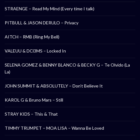
STRAENGE – Read My Mind (Every time I talk)
PITBULL & JASON DERULO – Privacy
AITCH – RMB (Ring My Bell)
VALEUU & DCl3MS – Locked In
SELENA GOMEZ & BENNY BLANCO & BECKY G – Te Olvido (La
La)
JOHN SUMMIT & ABSOLUTELY – Don’t Believe It
KAROL G & Bruno Mars – Still
STRAY KIDS – This & That
TIMMY TRUMPET – MOA LISA – Wanna Be Loved