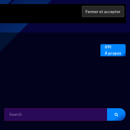
IFPI
À propos
SEARCH
FOR: