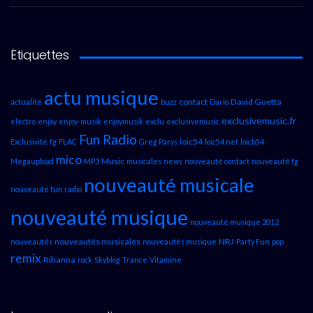
Étiquettes
actu musique
contact
David Guetta
actualité
buzz
Dario
exclusivemusic.fr
electro
enjoy
enjoy-musik
enjoymusik
exclu
exclusivemusic
Fun Radio
loic54
Exclusivité
fg
FLAC
Greg Parys
loic54.net
loicb54
mico
Music
Megaupload
MP3
musicales
news
nouveauté contact
nouveauté fg
nouveauté musicale
nouveauté fun radio
nouveauté musique
nouveauté musique 2012
nouveautés musicales
NRJ
nouveautés
nouveautés musique
Party Fun
pop
remix
Rihanna
rock
Skyblog
Trance
Vitamine