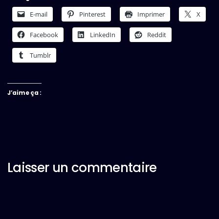
E-mail
Pinterest
Imprimer
X
Facebook
LinkedIn
Reddit
Tumblr
J’aime ça :
Laisser un commentaire