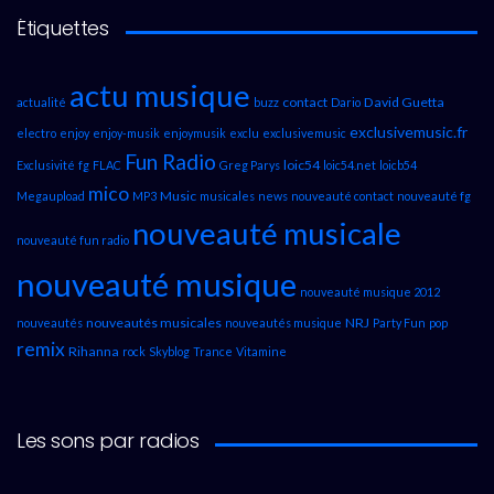
Étiquettes
actu musique
contact
David Guetta
actualité
buzz
Dario
exclusivemusic.fr
electro
enjoy
enjoy-musik
enjoymusik
exclu
exclusivemusic
Fun Radio
loic54
Exclusivité
fg
FLAC
Greg Parys
loic54.net
loicb54
mico
Music
Megaupload
MP3
musicales
news
nouveauté contact
nouveauté fg
nouveauté musicale
nouveauté fun radio
nouveauté musique
nouveauté musique 2012
nouveautés musicales
NRJ
nouveautés
nouveautés musique
Party Fun
pop
remix
Rihanna
rock
Skyblog
Trance
Vitamine
Les sons par radios