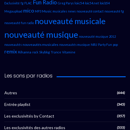
Fun Radio
loic54
Exclusivité
fg
FLAC
Greg Parys
loic54.net
loicb54
mico
Music
Megaupload
MP3
musicales
news
nouveauté contact
nouveauté fg
nouveauté musicale
nouveauté fun radio
nouveauté musique
nouveauté musique 2012
nouveautés musicales
NRJ
nouveautés
nouveautés musique
Party Fun
pop
remix
Rihanna
rock
Skyblog
Trance
Vitamine
Les sons par radios
Autres
(644)
Entrée playlist
(345)
Les exclusivités by Contact
(357)
Les exclusivités des autres radios
(555)