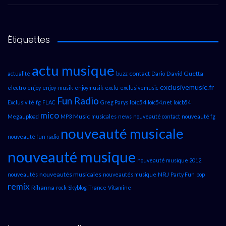
Étiquettes
actu musique
contact
David Guetta
actualité
buzz
Dario
exclusivemusic.fr
electro
enjoy
enjoy-musik
enjoymusik
exclu
exclusivemusic
Fun Radio
loic54
Exclusivité
fg
FLAC
Greg Parys
loic54.net
loicb54
mico
Music
Megaupload
MP3
musicales
news
nouveauté contact
nouveauté fg
nouveauté musicale
nouveauté fun radio
nouveauté musique
nouveauté musique 2012
nouveautés musicales
NRJ
nouveautés
nouveautés musique
Party Fun
pop
remix
Rihanna
rock
Skyblog
Trance
Vitamine