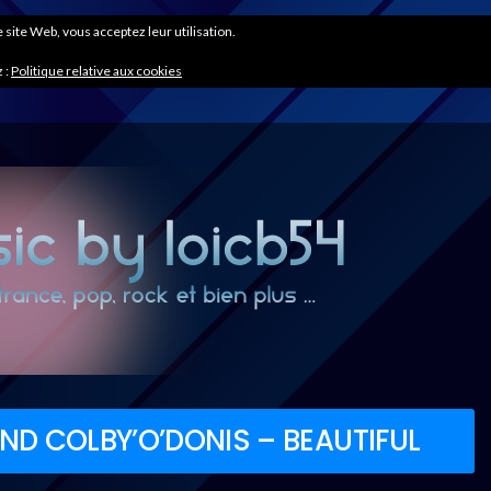
ce site Web, vous acceptez leur utilisation.
 :
Politique relative aux cookies
ND COLBY’O’DONIS – BEAUTIFUL