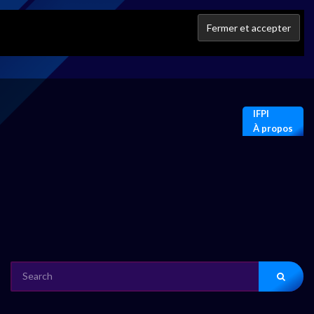
IFPI
À propos
SEARCH
FOR: