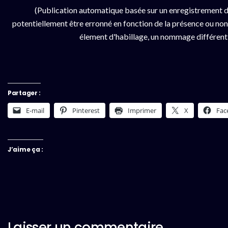
(Publication automatique basée sur un enregistrement d
potentiellement être erronné en fonction de la présence ou non d
élement d'habillage, un nommage différent da
Partager :
E-mail
Pinterest
Imprimer
X
Fac
J’aime ça :
Laisser un commentaire