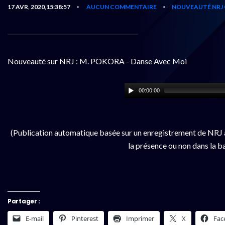
17 AVR, 2020,15:38:57
AUCUN COMMENTAIRE
NOUVEAUTÉ NRJ 
•
•
Nouveauté sur NRJ : M. POKORA - Danse Avec Moi
00:00:00
(Publication automatique basée sur un enregistrement de NRJ à
la présence ou non dans la b
Partager :
E-mail
Pinterest
Imprimer
X
Fac