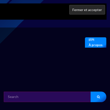
IFPI
À propos
SEARCH
FOR: