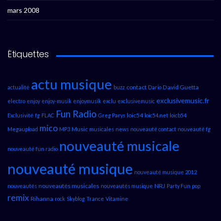
mars 2008
Étiquettes
actu musique
contact
David Guetta
actualité
buzz
Dario
exclusivemusic.fr
electro
enjoy
enjoy-musik
enjoymusik
exclu
exclusivemusic
Fun Radio
loic54
Exclusivité
fg
FLAC
Greg Parys
loic54.net
loicb54
mico
Music
Megaupload
MP3
musicales
news
nouveauté contact
nouveauté fg
nouveauté musicale
nouveauté fun radio
nouveauté musique
nouveauté musique 2012
nouveautés musicales
NRJ
nouveautés
nouveautés musique
Party Fun
pop
remix
Rihanna
rock
Skyblog
Trance
Vitamine