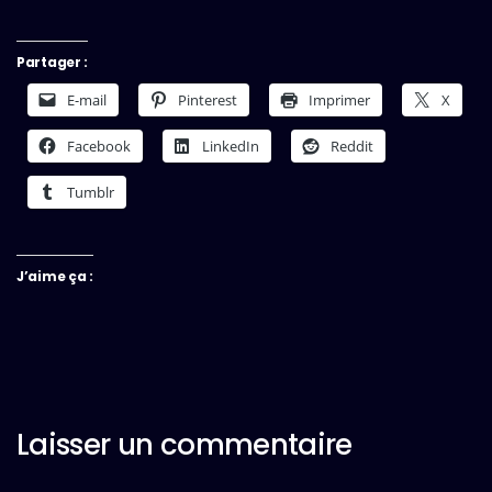
Partager :
E-mail
Pinterest
Imprimer
X
Facebook
LinkedIn
Reddit
Tumblr
J’aime ça :
Laisser un commentaire