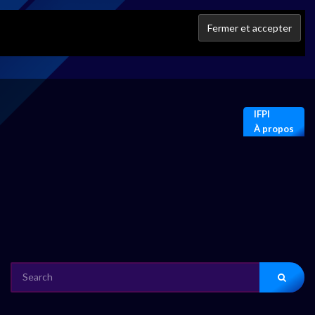
IFPI
À propos
SEARCH
FOR: