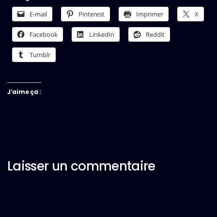
E-mail
Pinterest
Imprimer
X
Facebook
LinkedIn
Reddit
Tumblr
J’aime ça :
Laisser un commentaire