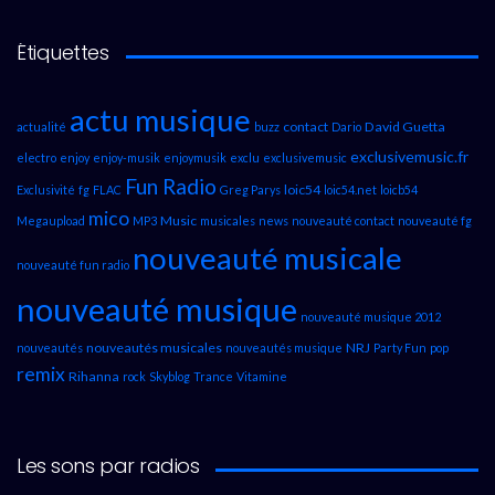
Étiquettes
actu musique
contact
David Guetta
actualité
buzz
Dario
exclusivemusic.fr
electro
enjoy
enjoy-musik
enjoymusik
exclu
exclusivemusic
Fun Radio
loic54
Exclusivité
fg
FLAC
Greg Parys
loic54.net
loicb54
mico
Music
Megaupload
MP3
musicales
news
nouveauté contact
nouveauté fg
nouveauté musicale
nouveauté fun radio
nouveauté musique
nouveauté musique 2012
nouveautés musicales
NRJ
nouveautés
nouveautés musique
Party Fun
pop
remix
Rihanna
rock
Skyblog
Trance
Vitamine
Les sons par radios