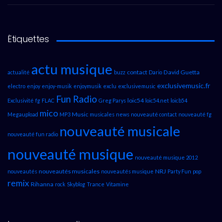
Étiquettes
actu musique
contact
David Guetta
actualité
buzz
Dario
exclusivemusic.fr
electro
enjoy
enjoy-musik
enjoymusik
exclu
exclusivemusic
Fun Radio
loic54
Exclusivité
fg
FLAC
Greg Parys
loic54.net
loicb54
mico
Music
Megaupload
MP3
musicales
news
nouveauté contact
nouveauté fg
nouveauté musicale
nouveauté fun radio
nouveauté musique
nouveauté musique 2012
nouveautés musicales
NRJ
nouveautés
nouveautés musique
Party Fun
pop
remix
Rihanna
rock
Skyblog
Trance
Vitamine