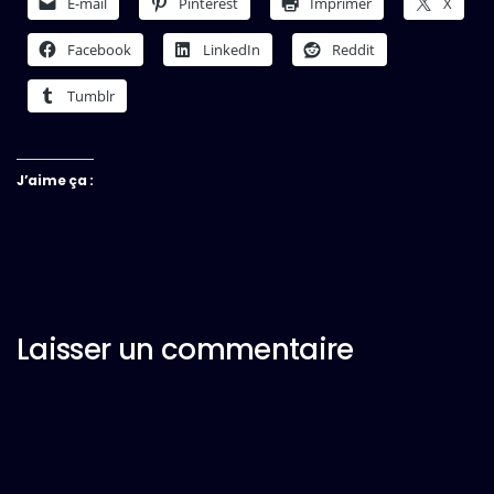
E-mail
Pinterest
Imprimer
X
Facebook
LinkedIn
Reddit
Tumblr
J’aime ça :
Laisser un commentaire