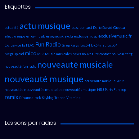
Étiquettes
actu musique
contact
David Guetta
actualité
buzz
Dario
exclusivemusic.fr
electro
enjoy
enjoy-musik
enjoymusik
exclu
exclusivemusic
Fun Radio
loic54
Exclusivité
fg
FLAC
Greg Parys
loic54.net
loicb54
mico
Music
Megaupload
MP3
musicales
news
nouveauté contact
nouveauté fg
nouveauté musicale
nouveauté fun radio
nouveauté musique
nouveauté musique 2012
nouveautés musicales
NRJ
nouveautés
nouveautés musique
Party Fun
pop
remix
Rihanna
rock
Skyblog
Trance
Vitamine
Les sons par radios