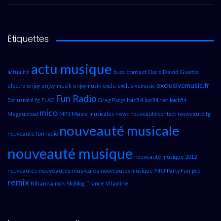
Étiquettes
actu musique
contact
David Guetta
actualité
buzz
Dario
exclusivemusic.fr
electro
enjoy
enjoy-musik
enjoymusik
exclu
exclusivemusic
Fun Radio
loic54
Exclusivité
fg
FLAC
Greg Parys
loic54.net
loicb54
mico
Music
Megaupload
MP3
musicales
news
nouveauté contact
nouveauté fg
nouveauté musicale
nouveauté fun radio
nouveauté musique
nouveauté musique 2012
nouveautés musicales
NRJ
nouveautés
nouveautés musique
Party Fun
pop
remix
Rihanna
rock
Skyblog
Trance
Vitamine