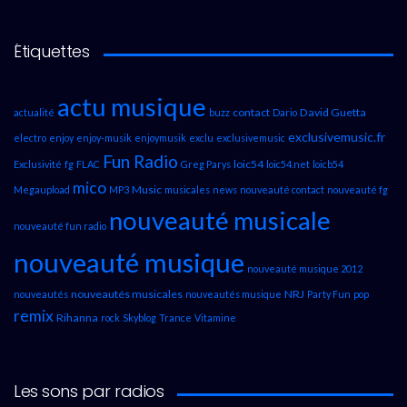
Étiquettes
actu musique
contact
David Guetta
actualité
buzz
Dario
exclusivemusic.fr
electro
enjoy
enjoy-musik
enjoymusik
exclu
exclusivemusic
Fun Radio
loic54
Exclusivité
fg
FLAC
Greg Parys
loic54.net
loicb54
mico
Music
Megaupload
MP3
musicales
news
nouveauté contact
nouveauté fg
nouveauté musicale
nouveauté fun radio
nouveauté musique
nouveauté musique 2012
nouveautés musicales
NRJ
nouveautés
nouveautés musique
Party Fun
pop
remix
Rihanna
rock
Skyblog
Trance
Vitamine
Les sons par radios