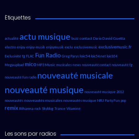
Étiquettes
actu musique
contact
David Guetta
actualité
buzz
Dario
exclusivemusic.fr
electro
enjoy
enjoy-musik
enjoymusik
exclu
exclusivemusic
Fun Radio
loic54
Exclusivité
fg
FLAC
Greg Parys
loic54.net
loicb54
mico
Music
Megaupload
MP3
musicales
news
nouveauté contact
nouveauté fg
nouveauté musicale
nouveauté fun radio
nouveauté musique
nouveauté musique 2012
nouveautés musicales
NRJ
nouveautés
nouveautés musique
Party Fun
pop
remix
Rihanna
rock
Skyblog
Trance
Vitamine
Les sons par radios