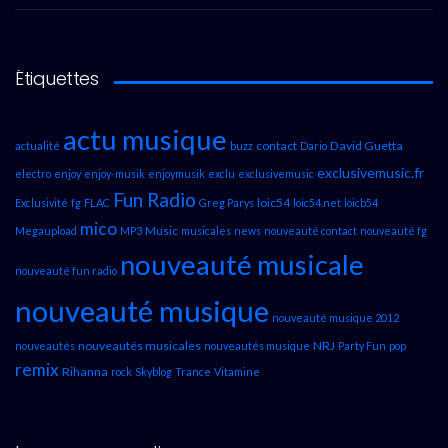
Étiquettes
actu musique
contact
David Guetta
actualité
buzz
Dario
exclusivemusic.fr
electro
enjoy
enjoy-musik
enjoymusik
exclu
exclusivemusic
Fun Radio
loic54
Exclusivité
fg
FLAC
Greg Parys
loic54.net
loicb54
mico
Music
Megaupload
MP3
musicales
news
nouveauté contact
nouveauté fg
nouveauté musicale
nouveauté fun radio
nouveauté musique
nouveauté musique 2012
nouveautés musicales
NRJ
nouveautés
nouveautés musique
Party Fun
pop
remix
Rihanna
rock
Skyblog
Trance
Vitamine