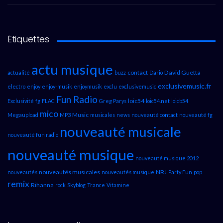
Étiquettes
actu musique
contact
David Guetta
actualité
buzz
Dario
exclusivemusic.fr
electro
enjoy
enjoy-musik
enjoymusik
exclu
exclusivemusic
Fun Radio
loic54
Exclusivité
fg
FLAC
Greg Parys
loic54.net
loicb54
mico
Music
Megaupload
MP3
musicales
news
nouveauté contact
nouveauté fg
nouveauté musicale
nouveauté fun radio
nouveauté musique
nouveauté musique 2012
nouveautés musicales
NRJ
nouveautés
nouveautés musique
Party Fun
pop
remix
Rihanna
rock
Skyblog
Trance
Vitamine