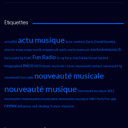
Étiquettes
actu musique
contact
David Guetta
actualité
buzz
Dario
exclusivemusic.fr
electro
enjoy
enjoy-musik
enjoymusik
exclu
exclusivemusic
Fun Radio
loic54
Exclusivité
fg
FLAC
Greg Parys
loic54.net
loicb54
mico
Music
Megaupload
MP3
musicales
news
nouveauté contact
nouveauté fg
nouveauté musicale
nouveauté fun radio
nouveauté musique
nouveauté musique 2012
nouveautés musicales
NRJ
nouveautés
nouveautés musique
Party Fun
pop
remix
Rihanna
rock
Skyblog
Trance
Vitamine