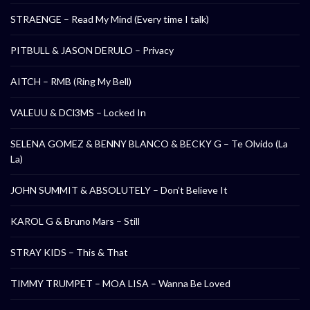
STRAENGE – Read My Mind (Every time I talk)
PITBULL & JASON DERULO – Privacy
AITCH – RMB (Ring My Bell)
VALEUU & DCl3MS – Locked In
SELENA GOMEZ & BENNY BLANCO & BECKY G – Te Olvido (La
La)
JOHN SUMMIT & ABSOLUTELY – Don’t Believe It
KAROL G & Bruno Mars – Still
STRAY KIDS – This & That
TIMMY TRUMPET – MOA LISA – Wanna Be Loved