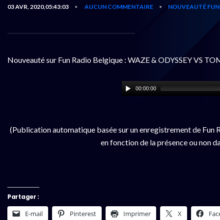
03 AVR, 2020,05:43:03
AUCUN COMMENTAIRE
NOUVEAUTÉ FUN 
•
•
Nouveauté sur Fun Radio Belgique : WAZE & ODYSSEY VS 
00:00:00
(Publication automatique basée sur un enregistrement de Fun R
en fonction de la présence ou non da
Partager :
E-mail
Pinterest
Imprimer
X
Fac