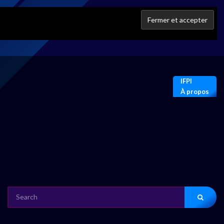
IFPI
À propos
SEARCH
FOR: